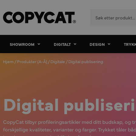
SHOWROOM
DIGITALT
DESIGN
TRYK
Hjem
/
Produkter (A-Å)
/
Digitale
/ Digital publisering
Digital publiser
CopyCat tilbyr profileringsartikler med ditt budskap, og t
forskjellige kvaliteter, varianter og farger. Trykket tåler båd