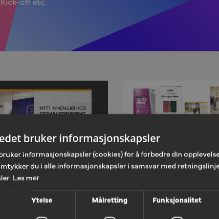
Kick-off etc.
tedet bruker informasjonskapsler
bruker informasjonskapsler (cookies) for å forbedre din opplevelse
amtykker du i alle informasjonskapsler i samsvar med retningslinje
ler.
Les mer
Ytelse
Målretting
Funksjonalitet
lisering
Digital publisering