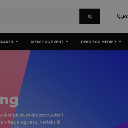
K
KSAKER
MESSE OG EVENT
DEKOR OG MEDIER
ing
rykker på en rekke produkter i
e slitasje og vask. Perfekt til