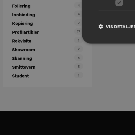
Digita
Foliering
4
Innbinding
4
Kopiering
2
VIS DETALJE
Profilartikler
17
Rekvisita
1
Showroom
2
Skanning
4
Smittevern
5
Student
1