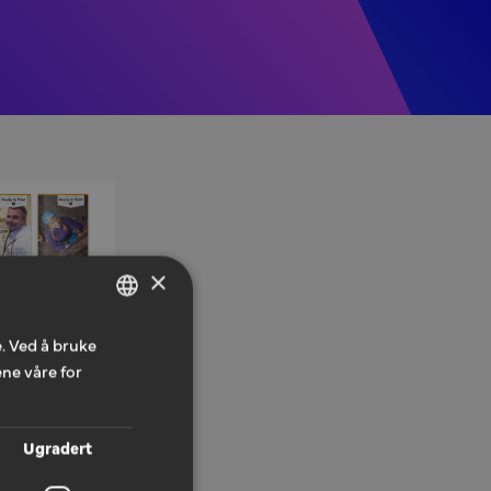
×
. Ved å bruke
NORWEGIAN
ne våre for
ENGLISH
Ugradert