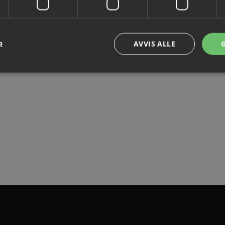
l publisering
Demo, digital publi
R
AVVIS ALLE