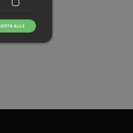
sering
GODTA ALLE