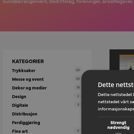
kundearrangement, bedriftslag, foreninger, ansattegaver, 
KATEGORIER
Trykksaker
20
Messe og event
20
Dette netts
Dekor og medier
18
Dette nettstedet 
Design
2
nettstedet vårt s
Digitale
3
informasjonskaps
Distribusjon
Strengt
Ferdiggjøring
nødvendig
Digital pub
Fine art
5