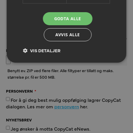
GODTA ALLE
AVVIS ALLE
VIS DETALJER
LAST OPP FIL(ER)
Benytt ev. ZIP ved flere filer. Alle filtyper er tillatt og maks.
størrelse pr. fil er 500 MB.
PERSONVERN
For å gi deg best mulig oppfølging lagrer CopyCat
dialogen. Les mer om
personvern
her.
NYHETSBREV
Jeg ønsker å motta CopyCat eNews.