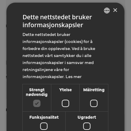
×
Dette nettstedet bruker
informasjonskapsler
E-POST
NORWEGIAN
Dette nettstedet bruker
ENGLISH
informasjonskapsler (cookies) for å
forbedre din opplevelse. Ved å bruke
nettstedet vårt samtykker du i alle
Beskrivelse
informasjonskapsler i samsvar med
retningslinjene våre for
informasjonskapsler.
Les mer
SAK/REFERANSE
Strengt
Ytelse
Målretting
nødvendig
BESKRIVELSE
Funksjonalitet
Ugradert