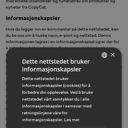
målrettede utsendelser og nyhetsbrev om produkter og
nyheter fra CopyCat.
Informasjonskapsler
Hvis du legger inn en kommentar på dette nettstedet, kan
du be oss om å huske navn, e-post og nettsted. Denne
informasjonen lagres i en informasjonskapsel og er der for
å gjøre ting lettere for deg. Du trenger da ikke å gi inn
×
denne informasjonen på nytt neste gang du legger inn en
kommentar. Disse informasjonskapslene utløper etter ett
Dette nettstedet bruker
år. Denne informasjon benyttes i målrettede utsendelser og
informasjonskapsler
NORWEGIAN
nyhetsbrev om produkter og nyheter fra CopyCat.
Dette nettstedet bruker
ENGLISH
Hvis du har en konto og logger deg inn på dette nettstedet,
informasjonskapsler (cookies) for å
vil vi opprette en midlertidig informasjonskapsel for å
forbedre din opplevelse. Ved å bruke
avgjøre om nettleseren din støtter bruk av dette. Denne
nettstedet vårt samtykker du i alle
informasjonskapselen innholder ingen personopplysninger
informasjonskapsler i samsvar med
og forsvinner så snart du lukker nettleseren din.
retningslinjene våre for
Når du logger deg inn, blir det opprettet
informasjonskapsler.
Les mer
informasjonskapsler som lagrer innloggingsinformasjonen