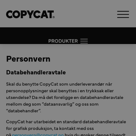
Personvern
Databehandleravtale
Skal du benytte CopyCat som underleverandør når
personopplysninger skal benyttes i en trykksak eller
utsendelse? Da må det foreligge en databehandleravtale
mellom deg som “dataansvarlig” og oss som
“databehandler”.
CopyCat har utarbeidet en standard databehandleravtale
for grafisk produksjon, ta kontakt med oss
på
personvern@copycat.no
hvis du ønsker denne tilsendt.