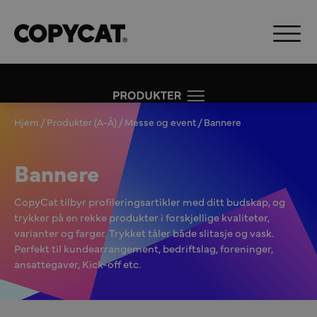
Hjem
/
Produkter (A-Å)
/
Messe og event
/ Bannere
Bannere
CopyCat tilbyr profileringsartikler med ditt budskap, og
trykker på en rekke produkter i forskjellige kvaliteter,
varianter og farger. Trykket tåler både slitasje og vask.
Perfekt til kundearrangement, bedriftslag, foreninger,
ansattegaver, Kick-off etc.