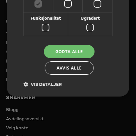
Tlf. 08180
Funksjonalitet
Ugradert
UTVALGTE TJENESTER
Tilbudforespørsel
Referanser
Send filer
GODTA ALLE
Priser og tilbud
AVVIS ALLE
Miljø
Ryggkalkulator
VIS DETALJER
SNARVEIER
Blogg
Avdelingsoversikt
Velg konto