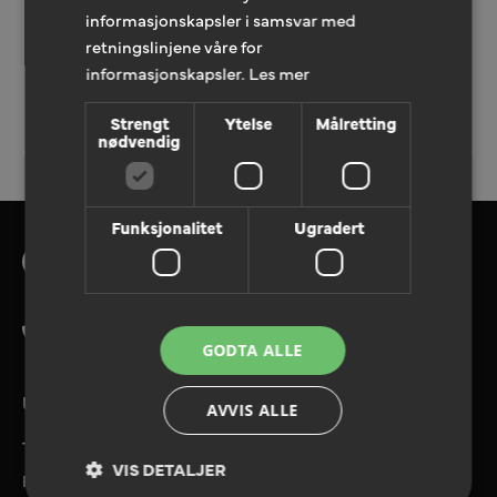
informasjonskapsler i samsvar med
retningslinjene våre for
informasjonskapsler.
Les mer
LEGG TIL TILBUDFORESPØRSEL
Strengt
Ytelse
Målretting
nødvendig
Funksjonalitet
Ugradert
Tlf. 08180
GODTA ALLE
UTVALGTE TJENESTER
AVVIS ALLE
Tilbudforespørsel
VIS DETALJER
Referanser