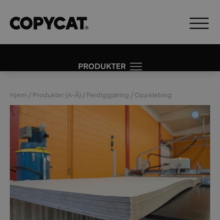
Hjem
/
Produkter (A-Å)
/
Ferdiggjøring
/ Oppklebing