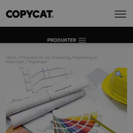
Hjem
/
Produkter (A-Å)
/
Kopiering
/
Kopiering av
tegninger
/ Tegninger