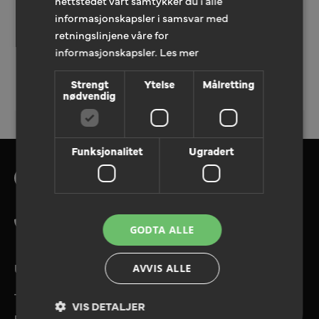
nettstedet vårt samtykker du i alle
informasjonskapsler i samsvar med
retningslinjene våre for
informasjonskapsler.
Les mer
LEGG TIL TILBUDFORESPØRSEL
Strengt
Ytelse
Målretting
nødvendig
Funksjonalitet
Ugradert
Tlf. 08180
GODTA ALLE
UTVALGTE TJENESTER
AVVIS ALLE
Tilbudforespørsel
VIS DETALJER
Referanser