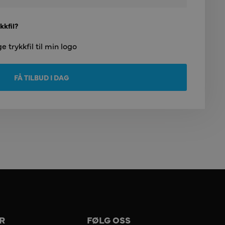
kkfil?
 trykkfil til min logo
FÅ TILBUD I DAG
R
FØLG OSS