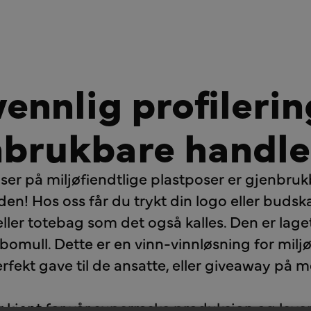
vennlig profileri
nbrukbare handle
er på miljøfiendtlige plastposer er gjenbru
inden! Hos oss får du trykt din logo eller bud
ller totebag som det også kalles. Den er la
t bomull. Dette er en vinn-vinnløsning for milj
erfekt gave til de ansatte, eller giveaway på 
r kjent for vår superraske produksjon og leve