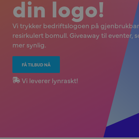
din logo!
Vi trykker bedriftslogoen på gjenbrukba
resirkulert bomull. Giveaway til eventer, 
mer synlig.
FÅ TILBUD NÅ
Vi leverer lynraskt!