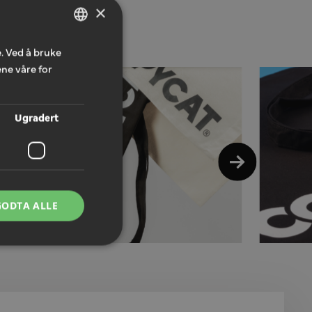
×
. Ved å bruke
NORWEGIAN
ne våre for
ENGLISH
Ugradert
GODTA ALLE