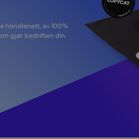
re handlenett, av 100%
som gjør bedriften din