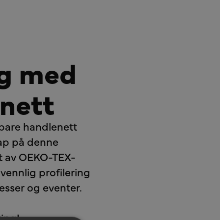
ng med
nett
kbare handlenett
skap på denne
get av OEKO-TEX-
øvennlig profilering
messer og eventer.
ring!