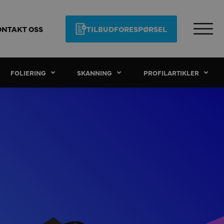
ONTAKT OSS
TILBUDFORESPØRSEL
FOLIERING
SKANNING
PROFILARTIKLER