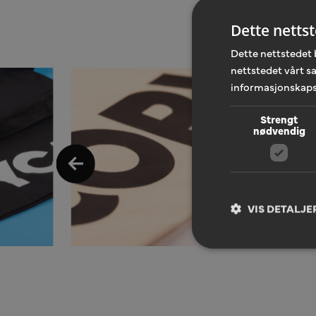
Dette netts
Dette nettstedet 
nettstedet vårt s
informasjonskaps
Strengt
nødvendig
VIS DETALJE