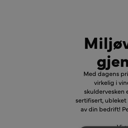
Miljø
gje
Med dagens pris
virkelig i v
skuldervesken e
sertifisert, ubleke
av din bedrift! P
Vi e