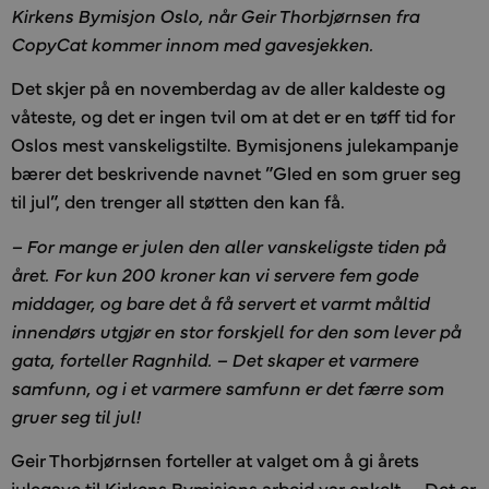
Kirkens Bymisjon Oslo, når Geir Thorbjørnsen fra
CopyCat kommer innom med gavesjekken.
Det skjer på en novemberdag av de aller kaldeste og
våteste, og det er ingen tvil om at det er en tøff tid for
Oslos mest vanskeligstilte. Bymisjonens julekampanje
bærer det beskrivende navnet ”Gled en som gruer seg
til jul”, den trenger all støtten den kan få.
– For mange er julen den aller vanskeligste tiden på
året. For kun 200 kroner kan vi servere fem gode
middager, og bare det å få servert et varmt måltid
innendørs utgjør en stor forskjell for den som lever på
gata, forteller Ragnhild. – Det skaper et varmere
samfunn, og i et varmere samfunn er det færre som
gruer seg til jul!
Geir Thorbjørnsen forteller at valget om å gi årets
julegave til Kirkens Bymisjons arbeid var enkelt. – Det er