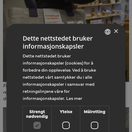
×
Dette nettstedet bruker
informasjonskapsler
NORWEGIAN
Dette nettstedet bruker
ENGLISH
informasjonskapsler (cookies) for å
forbedre din opplevelse. Ved å bruke
nettstedet vårt samtykker du i alle
informasjonskapsler i samsvar med
Flotte og unike Mesh Bags laget av 100 prosent
retningslinjene våre for
resirkulerte materialer er blant mange flotte julegaver
informasjonskapsler.
Les mer
du kan kjøpe i gavebutikken til Kirkens Bymisjon.
Strengt
Ytelse
Målretting
nødvendig