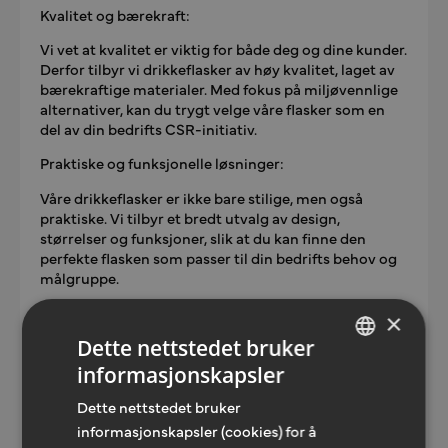
Kvalitet og bærekraft:
Vi vet at kvalitet er viktig for både deg og dine kunder.
Derfor tilbyr vi drikkeflasker av høy kvalitet, laget av
bærekraftige materialer. Med fokus på miljøvennlige
alternativer, kan du trygt velge våre flasker som en
del av din bedrifts CSR-initiativ.
Praktiske og funksjonelle løsninger:
Våre drikkeflasker er ikke bare stilige, men også
praktiske. Vi tilbyr et bredt utvalg av design,
størrelser og funksjoner, slik at du kan finne den
perfekte flasken som passer til din bedrifts behov og
målgruppe.
Hvorfor velge våre drikkeflasker med trykk?
×
Dette nettstedet bruker
Skreddersydde design for å matche din bedrifts
identitet.
informasjonskapsler
NORWEGIAN
Bærekraftige materialer for et miljøvennlig
Dette nettstedet bruker
valg.
ENGLISH
informasjonskapsler (cookies) for å
Praktiske og funksjonelle løsninger som passer