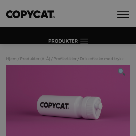
Hjem
/
Produkter (A-Å)
/
Profilartikler
/ Drikkeflaske med trykk