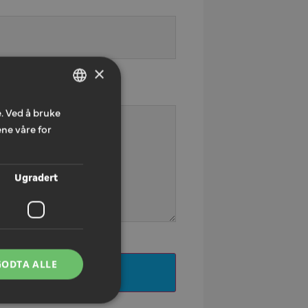
×
. Ved å bruke
NORWEGIAN
ne våre for
ENGLISH
Ugradert
GODTA ALLE
ILBUDFORESPØRSEL