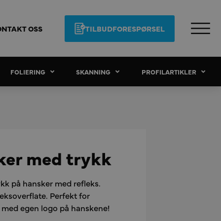
ONTAKT OSS
TILBUDFORESPØRSEL
FOLIERING
SKANNING
PROFILARTIKLER
ker med trykk
ykk på hansker med refleks.
ksoverflate. Perfekt for
n med egen logo på hanskene!