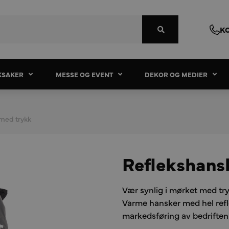
K
KSAKER
MESSE OG EVENT
DEKOR OG MEDIER
 med trykk
Reflekshans
Vær synlig i mørket med tr
Varme hansker med hel refle
markedsføring av bedrifte