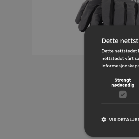
Dette netts
Dette nettstedet 
nettstedet vårt s
informasjonskaps
Strengt
nødvendig
VIS DETALJE