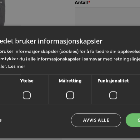
Antall
*
tedet bruker informasjonskapsler
Skriv din kommentar
*
bruker informasjonskapsler (cookies) for å forbedre din opplevelse
amtykker du i alle informasjonskapsler i samsvar med retningslinje
ler.
Les mer
Ytelse
Målretting
Funksjonalitet
R
AVVIS ALLE
LEGG TIL T