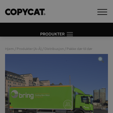
Hjem
/
Produkter (A-Å)
/
Distribusjon
/ Pakke dør til dør