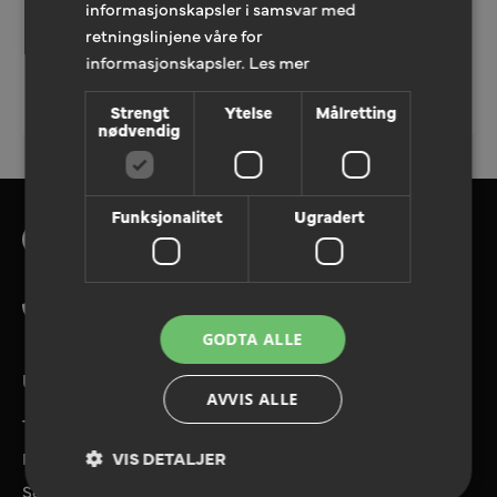
informasjonskapsler i samsvar med
retningslinjene våre for
informasjonskapsler.
Les mer
LEGG TIL TILBUDFORESPØRSEL
Strengt
Ytelse
Målretting
nødvendig
Funksjonalitet
Ugradert
Tlf. 08180
GODTA ALLE
UTVALGTE TJENESTER
AVVIS ALLE
Tilbudforespørsel
Referanser
VIS DETALJER
Send filer