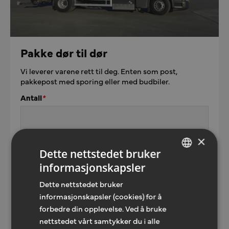
Pakke dør til dør
Vi leverer varene rett til deg. Enten som post,
pakkepost med sporing eller med budbiler.
Antall
*
×
Skriv din kommentar
*
Dette nettstedet bruker
informasjonskapsler
NORWEGIAN
Dette nettstedet bruker
ENGLISH
informasjonskapsler (cookies) for å
forbedre din opplevelse. Ved å bruke
nettstedet vårt samtykker du i alle