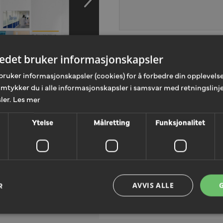
Skriv din kommentar
*
tedet bruker informasjonskapsler
bruker informasjonskapsler (cookies) for å forbedre din opplevelse
amtykker du i alle informasjonskapsler i samsvar med retningslinje
ler.
Les mer
Ytelse
Målretting
Funksjonalitet
R
LEGG TIL T
AVVIS ALLE