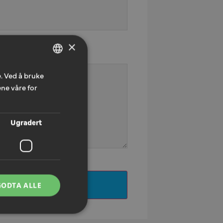
×
. Ved å bruke
NORWEGIAN
ne våre for
ENGLISH
Ugradert
ILBUDFORESPØRSEL
GODTA ALLE