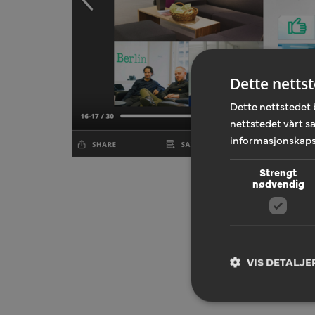
Dette netts
Dette nettstedet 
nettstedet vårt s
informasjonskaps
Strengt
nødvendig
VIS DETALJE