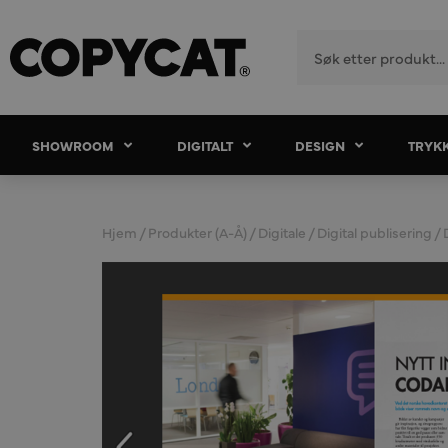
SHOWROOM
DIGITALT
DESIGN
TRYK
Hjem
/
Produkter (A-Å)
/
Digitale
/
Digital publisering
/ 