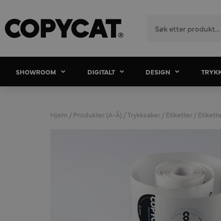
SHOWROOM
DIGITALT
DESIGN
TRYK
Hjem
/
Produkter (A-Å)
/
Trykksaker
/
Etiketter
/ Etikett