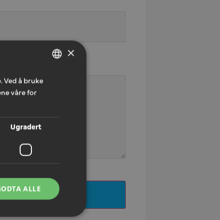
×
. Ved å bruke
NORWEGIAN
ne våre for
ENGLISH
Ugradert
GODTA ALLE
ILBUDFORESPØRSEL