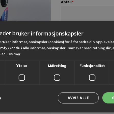
Antall
*
tedet bruker informasjonskapsler
Skriv din kommentar
*
bruker informasjonskapsler (cookies) for å forbedre din opplevelse
amtykker du i alle informasjonskapsler i samsvar med retningslinje
ler.
Les mer
Ytelse
Målretting
Funksjonalitet
R
AVVIS ALLE
LEGG TIL T