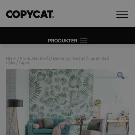
Hjem
/
Produkter (A-Å)
/
Dekor og medier
/
Tapet med
trykk
/ Tapet