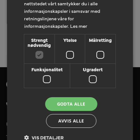
nettstedet vårt samtykker du i alle
informasjonskapsler i samsvar med
retningslinjene våre for
informasjonskapsler.
Les mer
Strengt
Ytelse
Målretting
LEGG TIL TILBUDFORESPØRSEL
nødvendig
Funksjonalitet
Ugradert
Tlf. 08180
GODTA ALLE
AVVIS ALLE
UTVALGTE TJENESTER
Tilbudforespørsel
VIS DETALJER