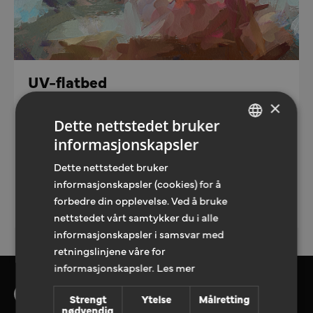
UV-flatbed
×
Print på store formater, våre storformatprintere
trykker på akryl, aluminium og kryssfiner. Ta kontakt
Dette nettstedet bruker
så kan vi sammen finne beste løsnong for deg.
informasjonskapsler
NORWEGIAN
Dette nettstedet bruker
ENGLISH
informasjonskapsler (cookies) for å
LEGG TIL TILBUDFORESPØRSEL
forbedre din opplevelse. Ved å bruke
nettstedet vårt samtykker du i alle
informasjonskapsler i samsvar med
retningslinjene våre for
informasjonskapsler.
Les mer
Strengt
Ytelse
Målretting
nødvendig