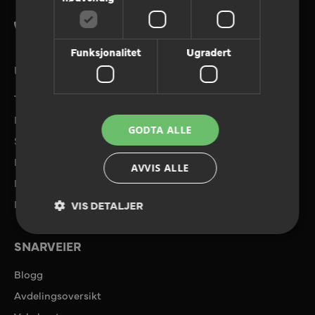
Tlf. 08180
Funksjonalitet
Ugradert
UTVALGTE TJENESTER
Tilbudforespørsel
Referanser
GODTA ALLE
Send filer
Priser og tilbud
AVVIS ALLE
Miljø
Ryggkalkulator
VIS DETALJER
SNARVEIER
Blogg
Avdelingsoversikt