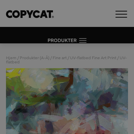
Hjem
/
Produkter (A-Å)
/
Fine art
/
UV-flatbed Fine Art Print
/ UV-
flatbed