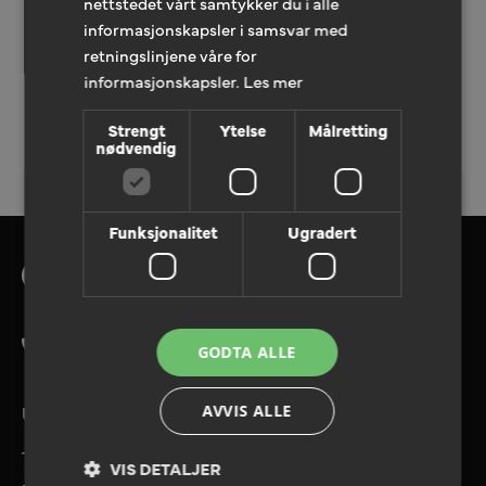
nettstedet vårt samtykker du i alle
informasjonskapsler i samsvar med
retningslinjene våre for
informasjonskapsler.
Les mer
LEGG TIL TILBUDFORESPØRSEL
Strengt
Ytelse
Målretting
nødvendig
Funksjonalitet
Ugradert
Tlf. 08180
GODTA ALLE
UTVALGTE TJENESTER
AVVIS ALLE
Tilbudforespørsel
VIS DETALJER