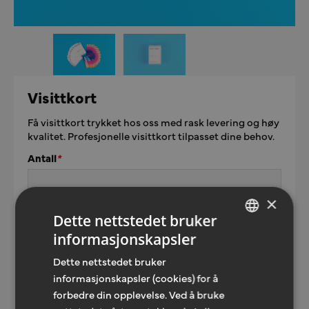
Visittkort
Få visittkort trykket hos oss med rask levering og høy
kvalitet. Profesjonelle visittkort tilpasset dine behov.
Antall
*
×
Dette nettstedet bruker
Skriv din kommentar
*
informasjonskapsler
NORWEGIAN
Dette nettstedet bruker
ENGLISH
informasjonskapsler (cookies) for å
forbedre din opplevelse. Ved å bruke