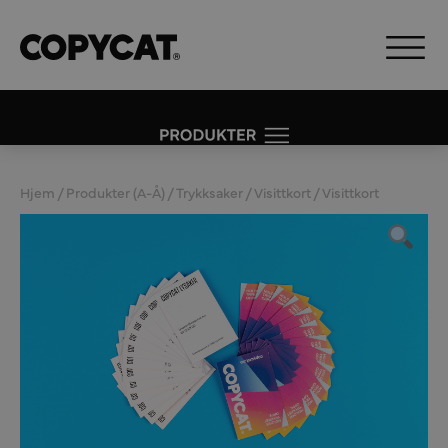
Hjem
/
Produkter (A-Å)
/
Trykksaker
/
Visittkort
/ Visittkort