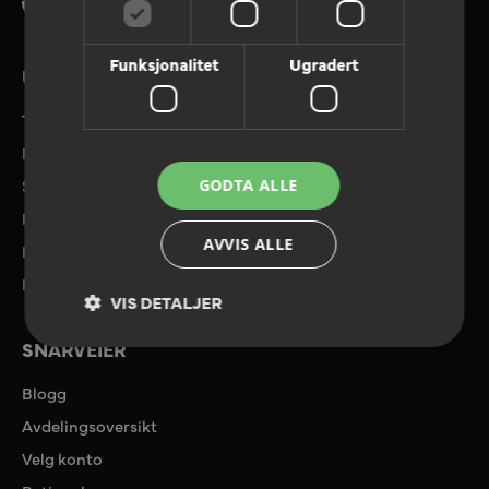
Tlf. 08180
Funksjonalitet
Ugradert
UTVALGTE TJENESTER
Tilbudforespørsel
Referanser
Send filer
GODTA ALLE
Priser og tilbud
AVVIS ALLE
Miljø
Ryggkalkulator
VIS DETALJER
SNARVEIER
Blogg
Avdelingsoversikt
Velg konto