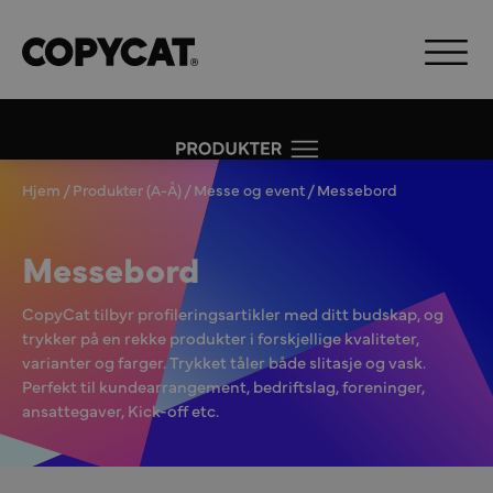
Hjem
/
Produkter (A-Å)
/
Messe og event
/ Messebord
Messebord
CopyCat tilbyr profileringsartikler med ditt budskap, og
trykker på en rekke produkter i forskjellige kvaliteter,
varianter og farger. Trykket tåler både slitasje og vask.
Perfekt til kundearrangement, bedriftslag, foreninger,
ansattegaver, Kick-off etc.