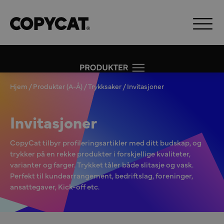
Hjem
/
Produkter (A-Å)
/
Trykksaker
/ Invitasjoner
Invitasjoner
CopyCat tilbyr profileringsartikler med ditt budskap, og
trykker på en rekke produkter i forskjellige kvaliteter,
varianter og farger. Trykket tåler både slitasje og vask.
Perfekt til kundearrangement, bedriftslag, foreninger,
ansattegaver, Kick-off etc.