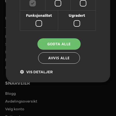
Tlf. 08180
Funksjonalitet
Ugradert
UTVALGTE TJENESTER
Tilbudforespørsel
Referanser
Send filer
GODTA ALLE
Priser og tilbud
AVVIS ALLE
Miljø
Ryggkalkulator
VIS DETALJER
SNARVEIER
Blogg
Avdelingsoversikt
Velg konto